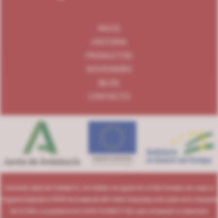
INICIO
HISTORIA
PRODUCTOS
NOVEDADES
BLOG
CONTACTO
Comercial Jijona de Córdoba S.L. ha recibido una ayuda de la Unión Europea con cargo al
Programa Operativo FEDER de Andalucía 2014-2020, financiada como parte de la respuesta
de la Unión a la pandemia de COVID-19 (REACT-UE), para compensar el sobrecoste