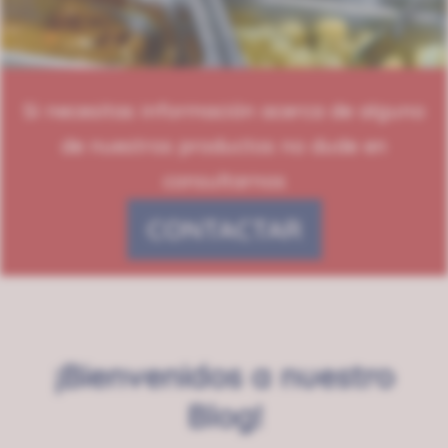
Si necesitas información acerca de alguno
de nuestros productos no dude en
consultarnos
CONTACTAR
¡Bienvenidos a nuestro
Blog!