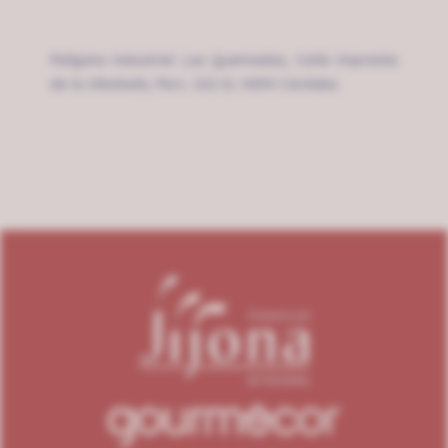
Polígono Industrial Las Quemadas, Calle Imprenta
de la Albolada, Parc. 222-D, 14014 Córdoba