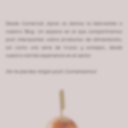
Desde Comercial Jijona os damos la bienvenida a
nuestro Blog. Un espacio en el que compartiremos
post interesantes sobre productos de alimentación,
así como una serie de trucos y consejos, desde
nuestra nutrida experiencia en el sector.
¡No te pierdas ningún post! ¡Comenzamos!